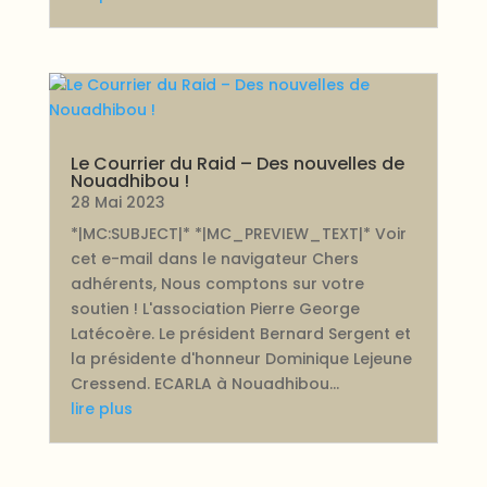
Le Courrier du Raid – Des nouvelles de
Nouadhibou !
28 Mai 2023
*|MC:SUBJECT|* *|MC_PREVIEW_TEXT|* Voir
cet e-mail dans le navigateur Chers
adhérents, Nous comptons sur votre
soutien ! L'association Pierre George
Latécoère. Le président Bernard Sergent et
la présidente d'honneur Dominique Lejeune
Cressend. ECARLA à Nouadhibou...
lire plus