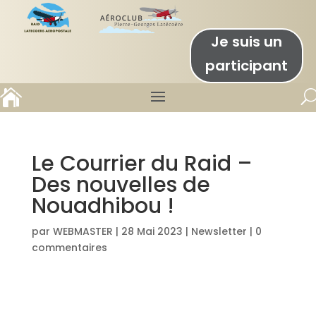
Je suis un
participant

Le Courrier du Raid –
Des nouvelles de
Nouadhibou !
par
WEBMASTER
|
28 Mai 2023
|
Newsletter
|
0
commentaires