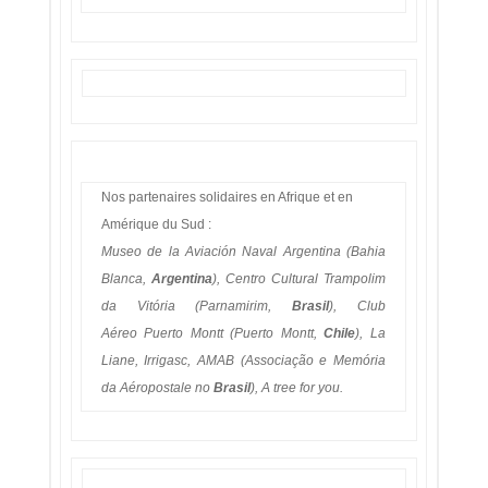
Nos partenaires solidaires en Afrique et en
Amérique du Sud :
Museo de la Aviación Naval Argentina (Bahia
Blanca,
Argentina
), Centro Cultural Trampolim
da Vitória (Parnamirim,
Brasil
), Club
Aéreo Puerto Montt (Puerto Montt,
Chile
), La
Liane, Irrigasc, AMAB (Associação e Memória
da Aéropostale no
Brasil
), A tree for you.