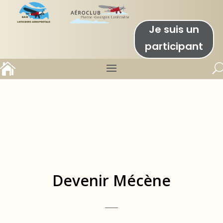
Je suis un
participant

Devenir Mécène